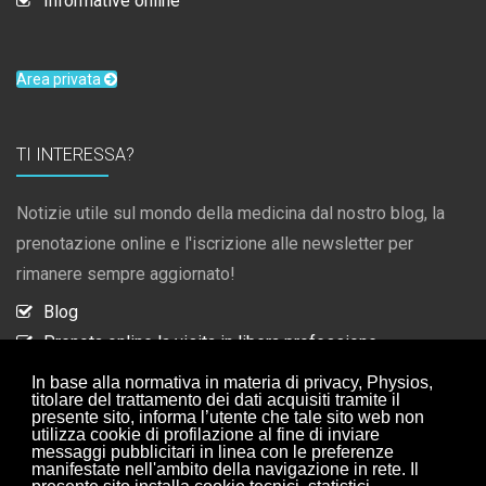
Informative online
Area privata
TI INTERESSA?
Notizie utile sul mondo della medicina dal nostro blog, la
prenotazione online e l'iscrizione alle newsletter per
rimanere sempre aggiornato!
Blog
Prenota online la visita in libera professione
Iscrizione newsletter
In base alla normativa in materia di privacy, Physios,
titolare del trattamento dei dati acquisiti tramite il
Collaborazioni
presente sito, informa l’utente che tale sito web non
utilizza cookie di profilazione al fine di inviare
messaggi pubblicitari in linea con le preferenze
manifestate nell'ambito della navigazione in rete. Il
ISCRIZIONE NEWSLETTER