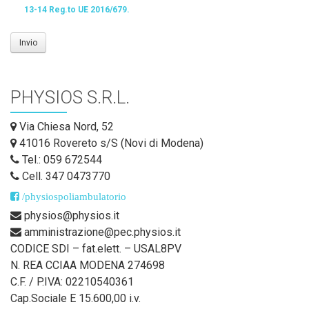
13-14 Reg.to UE 2016/679.
Invio
PHYSIOS S.R.L.
Via Chiesa Nord, 52
41016 Rovereto s/S (Novi di Modena)
Tel.: 059 672544
Cell. 347 0473770
/physiospoliambulatorio
physios@physios.it
amministrazione@pec.physios.it
CODICE SDI – fat.elett. – USAL8PV
N. REA CCIAA MODENA 274698
C.F. / P.IVA: 02210540361
Cap.Sociale E 15.600,00 i.v.