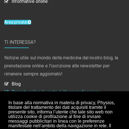
Informative online
Area privata
TI INTERESSA?
Notizie utile sul mondo della medicina dal nostro blog, la
prenotazione online e l'iscrizione alle newsletter per
rimanere sempre aggiornato!
Blog
Prenota online la visita in libera professione
Iscrizione newsletter
In base alla normativa in materia di privacy, Physios,
titolare del trattamento dei dati acquisiti tramite il
Collaborazioni
presente sito, informa l’utente che tale sito web non
utilizza cookie di profilazione al fine di inviare
messaggi pubblicitari in linea con le preferenze
manifestate nell'ambito della navigazione in rete. Il
ISCRIZIONE NEWSLETTER