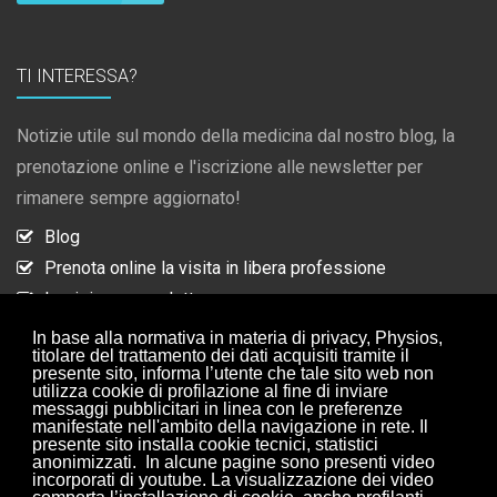
TI INTERESSA?
Notizie utile sul mondo della medicina dal nostro blog, la
prenotazione online e l'iscrizione alle newsletter per
rimanere sempre aggiornato!
Blog
Prenota online la visita in libera professione
Iscrizione newsletter
Collaborazioni
In base alla normativa in materia di privacy, Physios,
titolare del trattamento dei dati acquisiti tramite il
presente sito, informa l’utente che tale sito web non
utilizza cookie di profilazione al fine di inviare
ISCRIZIONE NEWSLETTER
messaggi pubblicitari in linea con le preferenze
manifestate nell'ambito della navigazione in rete. Il
presente sito installa cookie tecnici, statistici
anonimizzati. In alcune pagine sono presenti video
Iscriviti alle nostre newsletter per rimanere sempre
incorporati di youtube. La visualizzazione dei video