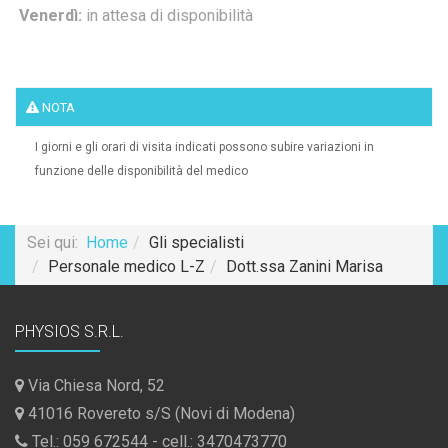
Venerdì:
in attesa di disponibilità
NOTA
I giorni e gli orari di visita indicati possono subire variazioni in
funzione delle disponibilità del medico
Sei qui:
Home
Gli specialisti
Personale medico L-Z
Dott.ssa Zanini Marisa
PHYSIOS S.R.L.
Via Chiesa Nord, 52
41016 Rovereto s/S (Novi di Modena)
Tel.: 059 672544 - cell.: 3470473770