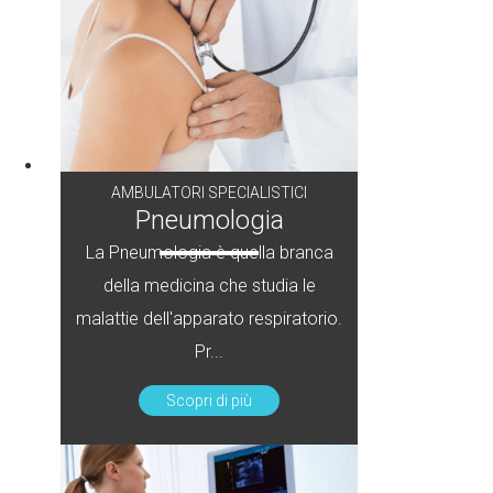
AMBULATORI SPECIALISTICI
Pneumologia
La Pneumologia è quella branca
della medicina che studia le
malattie dell'apparato respiratorio.
Pr...
Scopri di più