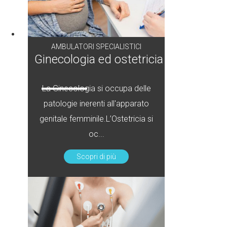
AMBULATORI SPECIALISTICI
Ginecologia ed ostetricia
La Ginecologia si occupa delle
patologie inerenti all'apparato
genitale femminile.L’Ostetricia si
oc...
Scopri di più