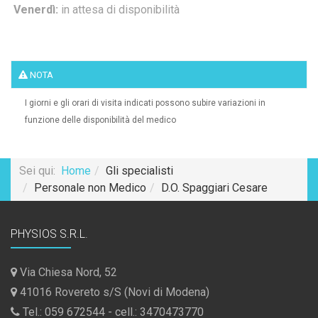
Venerdì:
in attesa di disponibilità
NOTA
I giorni e gli orari di visita indicati possono subire variazioni in
funzione delle disponibilità del medico
Sei qui:
Home
Gli specialisti
Personale non Medico
D.O. Spaggiari Cesare
PHYSIOS S.R.L.
Via Chiesa Nord, 52
41016 Rovereto s/S (Novi di Modena)
Tel.: 059 672544 - cell.: 3470473770