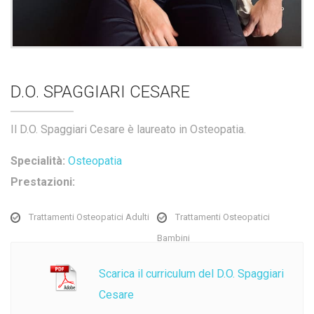
D.O. SPAGGIARI CESARE
Il D.O. Spaggiari Cesare è laureato in Osteopatia.
Specialità:
Osteopatia
Prestazioni:
Trattamenti Osteopatici Adulti
Trattamenti Osteopatici
Bambini
Scarica il curriculum del D.O. Spaggiari
Cesare