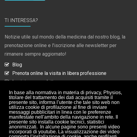
TI INTERESSA?
Notizie utile sul mondo della medicina dal nostro blog, la
prenotazione online e l'iscrizione alle newsletter per
rimanere sempre aggiornato!
Blog
Prenota online la visita in libera professione
Iscrizione newsletter
Collaborazioni
In base alla normativa in materia di privacy, Physios,
titolare del trattamento dei dati acquisiti tramite il
presente sito, informa l’utente che tale sito web non
utilizza cookie di profilazione al fine di inviare
ISCRIZIONE NEWSLETTER
messaggi pubblicitari in linea con le preferenze
manifestate nell'ambito della navigazione in rete. Il
presente sito installa cookie tecnici, statistici
anonimizzati. In alcune pagine sono presenti video
Iscriviti alle nostre newsletter per rimanere sempre
incorporati di youtube. La visualizzazione dei video
aggiornato.
comporta l’installazione di cookie, anche profilanti,