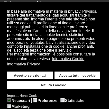
Iscrizione newsletter
Collaborazioni
In base alla normativa in materia di privacy, Physios,
titolare del trattamento dei dati acquisiti tramite il
presente sito, informa l’utente che tale sito web non
utilizza cookie di profilazione al fine di inviare
ISCRIZIONE NEWSLETTER
messaggi pubblicitari in linea con le preferenze
manifestate nell'ambito della navigazione in rete. Il
presente sito installa cookie tecnici, statistici
anonimizzati. In alcune pagine sono presenti video
Iscriviti alle nostre newsletter per rimanere sempre
incorporati di youtube. La visualizzazione dei video
aggiornato.
comporta l’installazione di cookie, anche profilanti,
della società terza che offre il servizio.
Per maggiori informazioni, è possibile consultare la
Iscriviti
nostra informativa estesa.
Informativa Cookie
Informativa Privacy
Oppure seguici sui nostri social
Accetto selezionati
Accetta tutti i coockie
Rifiuto i cookie
Impostazione Cookie:
Necessari
Preferenze
Statistiche
Copyright © 2026 Physios. Tutti i diritti riservati. Centro medico - Rovereto
Marketing
s/S [Modena]