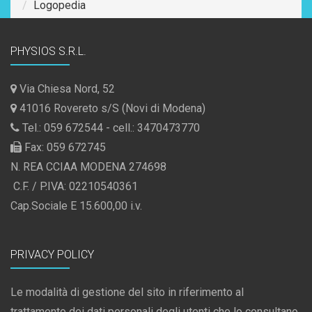
Logopedia
PHYSIOS S.R.L.
Via Chiesa Nord, 52
41016 Rovereto s/S (Novi di Modena)
Tel.: 059 672544 - cell.: 3470473770
Fax: 059 672745
N. REA CCIAA MODENA 274698
C.F. / P.IVA: 02210540361
Cap.Sociale E 15.600,00 i.v.
PRIVACY POLICY
Le modalità di gestione del sito in riferimento al
trattamento dei dati personali degli utenti che lo consultano.