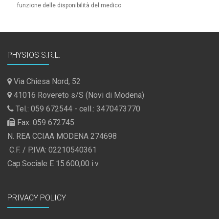
funzione delle disponibilità del medico
PHYSIOS S.R.L.
Via Chiesa Nord, 52
41016 Rovereto s/S (Novi di Modena)
Tel.: 059 672544 - cell.: 3470473770
Fax: 059 672745
N. REA CCIAA MODENA 274698
C.F. / P.IVA: 02210540361
Cap.Sociale E 15.600,00 i.v.
PRIVACY POLICY