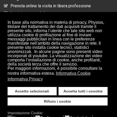
Prenota online la visita in libera professione
Iscrizione newsletter
Collaborazioni
In base alla normativa in materia di privacy, Physios,
titolare del trattamento dei dati acquisiti tramite il
presente sito, informa l’utente che tale sito web non
utilizza cookie di profilazione al fine di inviare
ISCRIZIONE NEWSLETTER
messaggi pubblicitari in linea con le preferenze
manifestate nell'ambito della navigazione in rete. Il
presente sito installa cookie tecnici, statistici
anonimizzati. In alcune pagine sono presenti video
Iscriviti alle nostre newsletter per rimanere sempre
incorporati di youtube. La visualizzazione dei video
aggiornato.
comporta l’installazione di cookie, anche profilanti,
della società terza che offre il servizio.
Per maggiori informazioni, è possibile consultare la
Iscriviti
nostra informativa estesa.
Informativa Cookie
Informativa Privacy
Oppure seguici sui nostri social
Accetto selezionati
Accetta tutti i coockie
Rifiuto i cookie
Impostazione Cookie: