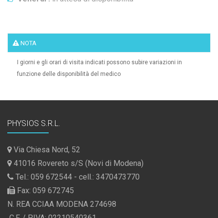
NOTA
I giorni e gli orari di visita indicati possono subire variazioni in
funzione delle disponibilità del medico
PHYSIOS S.R.L.
Via Chiesa Nord, 52
41016 Rovereto s/S (Novi di Modena)
Tel.: 059 672544 - cell.: 3470473770
Fax: 059 672745
N. REA CCIAA MODENA 274698
C.F. / P.IVA: 02210540361