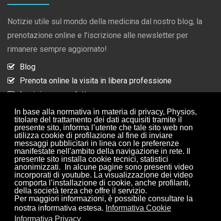
Notizie utile sul mondo della medicina dal nostro blog, la
prenotazione online e l'iscrizione alle newsletter per
rimanere sempre aggiornato!
Blog
Prenota online la visita in libera professione
Iscrizione newsletter
Collaborazioni
In base alla normativa in materia di privacy, Physios,
titolare del trattamento dei dati acquisiti tramite il
presente sito, informa l’utente che tale sito web non
utilizza cookie di profilazione al fine di inviare
ISCRIZIONE NEWSLETTER
messaggi pubblicitari in linea con le preferenze
manifestate nell'ambito della navigazione in rete. Il
presente sito installa cookie tecnici, statistici
anonimizzati. In alcune pagine sono presenti video
Iscriviti alle nostre newsletter per rimanere sempre
incorporati di youtube. La visualizzazione dei video
aggiornato.
comporta l’installazione di cookie, anche profilanti,
della società terza che offre il servizio.
Per maggiori informazioni, è possibile consultare la
Iscriviti
nostra informativa estesa.
Informativa Cookie
Informativa Privacy