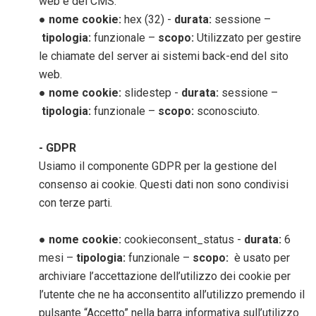
web e del CMS.
●
nome cookie
:
hex (32)
-
durata
:
sessione –
tipologia
:
funzionale –
scopo
:
Utilizzato per gestire
le chiamate del server ai sistemi back-end del sito
web.
●
nome cookie
:
slidestep
-
durata
:
sessione –
tipologia
:
funzionale –
scopo
:
sconosciuto.
- GDPR
Usiamo il componente GDPR per la gestione del
consenso ai cookie. Questi dati non sono condivisi
con terze parti.
● nome cookie:
cookieconsent_status -
durata:
6
mesi –
tipologia:
funzionale –
scopo:
è usato per
archiviare l’accettazione dell’utilizzo dei cookie per
l’utente che ne ha acconsentito all’utilizzo premendo il
pulsante “Accetto” nella barra informativa sull’utilizzo