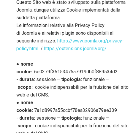
Questo Sito web è stato sviluppato sulla piattaforma
Joomla, dunque utilizza Cookie implementati dalla
suddetta piattaforma.
Le informazioni relative alla Privacy Policy
di Joomla e ai relativi plugin sono disponibili al
seguente indirizzo:
https://www.joomla.org/privacy-
policy.html
/
https://extensions.joomla.org/
● nome
cookie:
6e0379f36153475a7919db0f889534d2
-
durata:
sessione –
tipologia:
funzionale –
scopo:
cookie indispensabili per la fruizione del sito
web e del CMS.
● nome
cookie:
7a1d8997a55ccbf78ea32906a79ee339
-
durata:
sessione –
tipologia:
funzionale –
scopo:
cookie indispensabili per la fruizione del sito