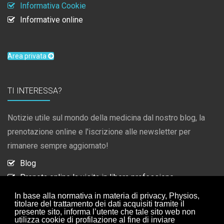
Informativa Cookie
Informative online
Area privata
TI INTERESSA?
Notizie utile sul mondo della medicina dal nostro blog, la
prenotazione online e l'iscrizione alle newsletter per
rimanere sempre aggiornato!
Blog
Prenota online la visita in libera professione
Iscrizione newsletter
In base alla normativa in materia di privacy, Physios,
titolare del trattamento dei dati acquisiti tramite il
Collaborazioni
presente sito, informa l’utente che tale sito web non
utilizza cookie di profilazione al fine di inviare